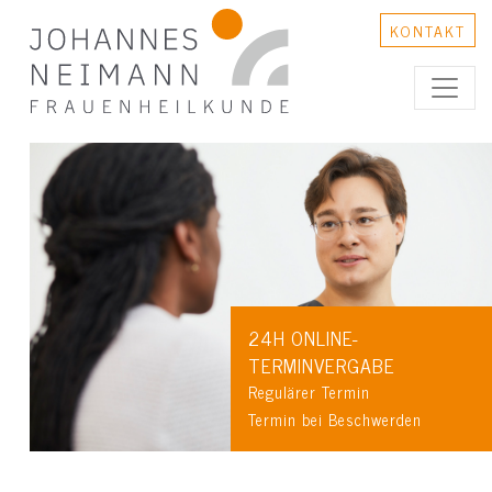
KONTAKT
24H ONLINE-
TERMINVERGABE
Regulärer Termin
Termin bei Beschwerden